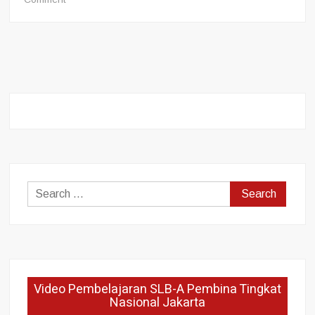
Penetapan
Kelulusan
Peserta
Didik
SMALB
SLB-
A
Pembina
Tingkat
Nasional
Jakarta
Search
Tahun
Ajaran
for:
2025/2026
Video Pembelajaran SLB-A Pembina Tingkat
Nasional Jakarta