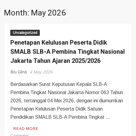
Month: May 2026
Pengumuman Kelulusan Peserta Didik SDLB Tahun Ajaran
2024/2025
Pengumuman Kelulusan tahun ajaran 2024-2025
Uncategorized
Penetapan Kelulusan Peserta Didik
Festival Inklusivitas Museum Nasional: Pengalaman Belajar
Berbudaya bagi Peserta Didik SLB A Pembina Tingkat Nasional
SMALB SLB-A Pembina Tingkat Nasional
Jakarta Tahun Ajaran 2025/2026
Dies Natalis ke-43 SLB A Pembina Tingkat Nasional, Merajut
Kearifan Lokal untuk Menciptakan Generasi yang Terampil dan
Mandiri di Ulang Tahun yang ke-43
Ibu Gina
4 May 2026
Berdasarkan Surat Keputusan Kepala SLB-A
Pembina Tingkat Nasional Jakarta Nomor 063 Tahun
2026, tertanggal 04 Mei 2026, dengan ini diumumkan
Penetapan Kelulusan Peserta Didik Satuan
Pendidikan SMALB SLB-A Pembina Tingkat …
READ MORE
on
Comment