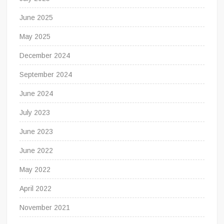
June 2025
May 2025
December 2024
September 2024
June 2024
July 2023
June 2023
June 2022
May 2022
April 2022
November 2021