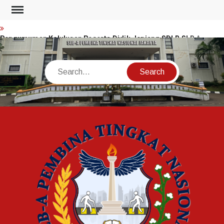
Skip
to
content
Pengumuman Kelulusan Peserta Didik Jenjang SDLB SLB A
Pembina Tingkat Nasional Tahun Pelajaran 2025/2026
Search
Pengumuman Kelulusan Peserta Didik Jenjang SMPLB SLB A
Pembina Tingkat Nasional Jakarta Tahun Pelajaran 2025/2026
Penetapan Kelulusan Peserta Didik SMALB SLB-A Pembina
Tingkat Nasional Jakarta Tahun Ajaran 2025/2026
Pengumuman Hasil Sistem Penerimaan Murid Baru (SPMB)
SLB-A Pembina Tingkat Nasional Jakarta Tahun Ajaran
2025/2026 Tahap 2
Pengumuman Hasil Sistem Penerimaan Murid Baru (SPMB)
SLB-A Pembina Tingkat Nasional Jakarta Tahun Ajaran
2025/2026
Pengumuman Kelulusan Peserta Didik SMPLB A Pembina
Tingkat Nasional Tahun Ajaran 2024/2025