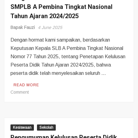
(SPMB)
SMPLB A Pembina Tingkat Nasional
SLB-
Tahun Ajaran 2024/2025
A
Pembina
Bapak Fauzi
4 June 2025
Tingkat
Nasional
Dengan hormat kami sampaikan, berdasarkan
Jakarta
Keputusan Kepala SLB A Pembina Tingkat Nasional
Tahun
Nomor 77 Tahun 2025, tentang Penetapan Kelulusan
Ajaran
Peserta Didik Tahun Ajaran 2024/2025, bahwa
2025/2026
peserta didik telah menyelesaikan seluruh …
READ MORE
on
Comment
Pengumuman
Kelulusan
Peserta
Didik
SMPLB
Kesiswaan
Sekolah
A
Pengumuman Kelulusan Peserta Didik