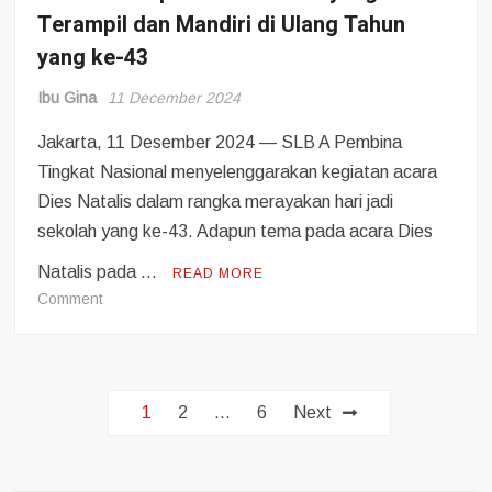
Didik
Terampil dan Mandiri di Ulang Tahun
SLB
yang ke-43
A
Pembina
Ibu Gina
11 December 2024
Tingkat
Jakarta, 11 Desember 2024 — SLB A Pembina
Nasional
Tingkat Nasional menyelenggarakan kegiatan acara
Dies Natalis dalam rangka merayakan hari jadi
sekolah yang ke-43. Adapun tema pada acara Dies
Natalis pada …
READ MORE
on
Comment
Dies
Natalis
ke-
Posts
43
1
2
…
6
Next
SLB
navigation
A
Pembina