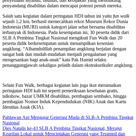
penyediaan layanan, fasilitas, dan kebijakan yang mendukung
penyandang disabilitas dalam mencapai potensi penuh mereka.
Salah satu kegiatan dalam peringatan HDI tahun ini yaitu
fun walk
sejauh 1,2 km, berhasil memecahkan rekor Museum Rekor Dunia
Indonesia (MURI) untuk kategori jalan sehat bersama disabilitas
terbanyak di Indonesia. Pada kesempatan ini, 30 peserta didik dari
SLB A Pembina Tingkat Nasional mengikuti Fun Walk dan 20
peserta didik berkesempatan untuk menampilkan kesenian
angklung. “Alhamdulillah penampilan angklung berjalan dengan
sangat baik dan mudah-mudahan menjadi pengalaman yang
mengesankan bagi anak-anak” kata Pak Hamid selaku
penanggungjawab sekaligus pelatih dalam ekstrakurikuler angklung.
Selain Fun Walk, berbagai kegiatan lain juga ikut meramaikan
peringatan HDI kali ini seperti pemeriksaan kesehatan gratis,
talkshow, bazar UMKM disabilitas, pembagian sembako, hingga
pembagian Nomor Induk Kependudukan (NIK) Anak dan Kartu
Identitas Anak (KIA).
Pahlawan Api Mengajar Generasi Muda di SLB-A Pembina Tingkat
Nasional
Post
Dies Natalis ke-43 SLB A Pembina Tingkat Nasional, Merajut
navigation
Kearifan Lokal untuk Menciptakan Generasi yang Terampil dan