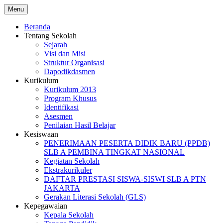
Skip
Menu
to
content
Beranda
Tentang Sekolah
Sejarah
Visi dan Misi
Struktur Organisasi
Dapodikdasmen
Kurikulum
Kurikulum 2013
Program Khusus
Identifikasi
Asesmen
Penilaian Hasil Belajar
Kesiswaan
PENERIMAAN PESERTA DIDIK BARU (PPDB)
SLB A PEMBINA TINGKAT NASIONAL
Kegiatan Sekolah
Ekstrakurikuler
DAFTAR PRESTASI SISWA-SISWI SLB A PTN
JAKARTA
Gerakan Literasi Sekolah (GLS)
Kepegawaian
Kepala Sekolah