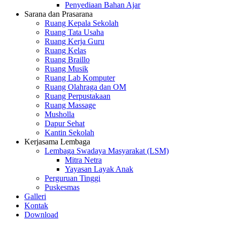
Penyediaan Bahan Ajar
Sarana dan Prasarana
Ruang Kepala Sekolah
Ruang Tata Usaha
Ruang Kerja Guru
Ruang Kelas
Ruang Braillo
Ruang Musik
Ruang Lab Komputer
Ruang Olahraga dan OM
Ruang Perpustakaan
Ruang Massage
Musholla
Dapur Sehat
Kantin Sekolah
Kerjasama Lembaga
Lembaga Swadaya Masyarakat (LSM)
Mitra Netra
Yayasan Layak Anak
Perguruan Tinggi
Puskesmas
Galleri
Kontak
Download