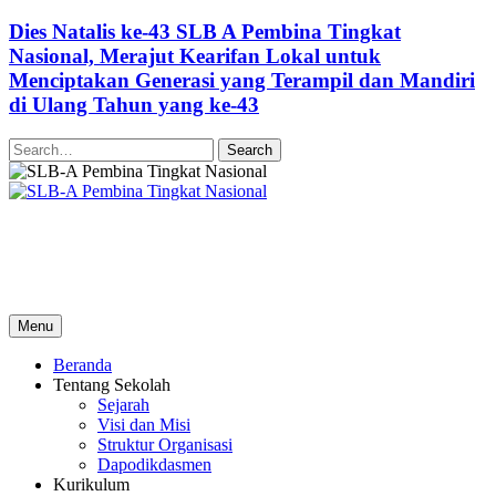
Dies Natalis ke-43 SLB A Pembina Tingkat
Nasional, Merajut Kearifan Lokal untuk
Menciptakan Generasi yang Terampil dan Mandiri
di Ulang Tahun yang ke-43
Search
SLB-A Pembina Tingkat Nasional
“Mewujudkan Peserta Didik yang Beriman, Bertaqwa, Terampil,
dan Mandiri”
Menu
Beranda
Tentang Sekolah
Sejarah
Visi dan Misi
Struktur Organisasi
Dapodikdasmen
Kurikulum